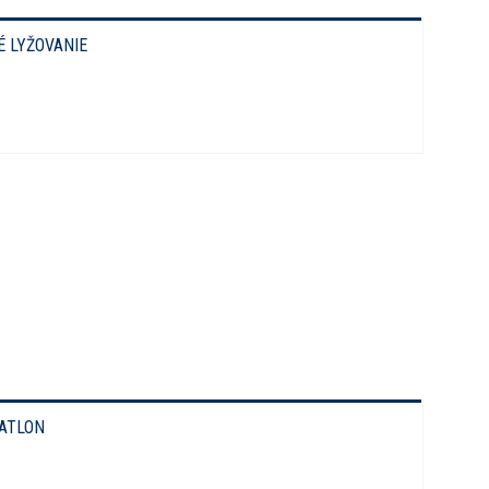
É LYŽOVANIE
IATLON