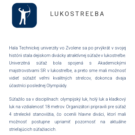
LUKOSTREĽBA
Hala Technickej univerzity vo Zvolene sa po prvýkrát v svojej
histórii stala dejiskom divácky atraktívnej súťaže v lukostreľbe.
Univerzitná súťaž bola spojená s Akademickými
majstrovstvami SR v lukostreľbe, a preto sme mali možnosť
vidieť súťažiť veľmi kvalitných strelcov, dokonca dvaja
účastníci poslednej Olympiády.
Súťažilo sa v disciplínach: olympijský luk, holý luk a kladkový
luk na vzdialenosť 18 metrov. Organizátori pripravili pre súťaž
4 strelecké stanovištia, čo ocenili hlavne diváci, ktorí mali
možnosť postupne upriamiť pozornosť na aktuálne
strieľajúcich súťažiacich.