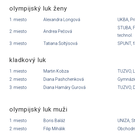
olympijský luk ženy
1. miesto
Alexandra Longová
UKBA, Pr
STUBA, F
2. miesto
Andrea Pečová
technol.
3. miesto
Tatiana Šoltýsová
SPUNT, fa
kladkový luk
1. miesto
Martin Kobza
TUZVO, L
2. miesto
Diana Pashchenková
Gymnázi
3. miesto
Diana Hamáry Gurová
TUZVO, D
olympijský luk muži
1. miesto
Boris Baláž
UNIZA, St
2. miesto
Filip Mihálik
Obchodn