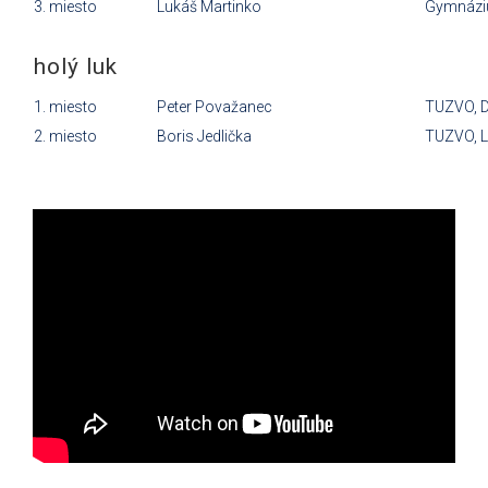
3. miesto
Lukáš Martinko
Gymnázi
holý luk
1. miesto
Peter Považanec
TUZVO, D
2. miesto
Boris Jedlička
TUZVO, L